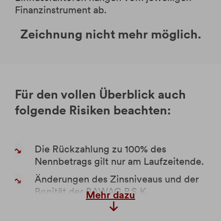
Finanzinstrument ab.
Zeichnung nicht mehr möglich.
Für den vollen Überblick auch
folgende Risiken beachten:
Die Rückzahlung zu 100% des
Nennbetrags gilt nur am Laufzeitende.
Änderungen des Zinsniveaus und der
Bonität der BAWAG P.S.K.
Mehr dazu
Wohnbaubank AG können zu
Kursschwankungen und Kapitalverlusten