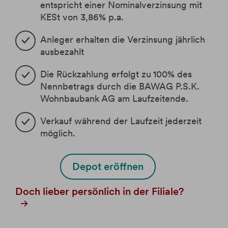
eBanking
Jugendsparen
Depotzusatz: Familiendepot
Themenfonds
Pensionsvorsorge
entspricht einer Nominalverzinsung mit
Services
Anträge/Bestätigungen/Änderungen
Kontowechselservice
Anleihe 3% 2026-2033
FAQ
KESt von 3,86% p.a.
BAWAG Banking App
Fondssparen
Fondssparen
Absicherung Kredit
eBanking Broker
Tipps für Anfänger
Zeichnung nicht mehr möglich
Buchungsreklamation
Services
ETF Sparplan
ETF Sparplan
Informationsblatt zur 2. Aktionärsrechte-
Anleger erhalten die Verzinsung jährlich
Anleihe 2.80% 2025-2035
Anträge/Bestätigungen/Änderungen
Login
Richtlinie
3D Secure
ausbezahlt
Bausparen
ETFs und ETCs
Zeichnung nicht mehr möglich
Informationen zu Wertpapieren
Apple Pay
start:bausparkasse
Anleihe 3.10% 2024-2034
Die Rückzahlung erfolgt zu
100% des
Filialfinder
Google Pay
Zeichnung nicht mehr möglich
Nennbetrags durch die BAWAG P.S.K.
Anleihe 3.70% 2023-2033
Buchungsreklamation
Wohnbaubank AG am Laufzeitende.
Zeichnung nicht mehr möglich
Karriere
Videoanleitungen für die BAWAG App
Verkauf während der Laufzeit jederzeit
Anleihe 3,75% 2023-2026
möglich.
Zeichnung nicht mehr möglich
Hilfe
Depot eröffnen
Markets
Doch lieber persönlich in der Filiale?