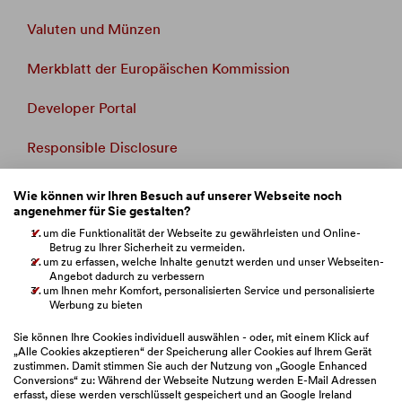
Valuten und Münzen
Merkblatt der Europäischen Kommission
Developer Portal
Responsible Disclosure
Whistleblowing
Wie können wir Ihren Besuch auf unserer Webseite noch
angenehmer für Sie gestalten?
Beschwerdemanagement
um die Funktionalität der Webseite zu gewährleisten und Online-
Betrug zu Ihrer Sicherheit zu vermeiden.
um zu erfassen, welche Inhalte genutzt werden und unser Webseiten-
Verbandsklage
Angebot dadurch zu verbessern
um Ihnen mehr Komfort, personalisierten Service und personalisierte
BAWAG Webseiten
Werbung zu bieten
Sie können Ihre Cookies individuell auswählen - oder, mit einem Klick auf
„Alle Cookies akzeptieren“ der Speicherung aller Cookies auf Ihrem Gerät
zustimmen. Damit stimmen Sie auch der Nutzung von „Google Enhanced
Bitte auswählen
Conversions“ zu: Während der Webseite Nutzung werden E-Mail Adressen
erfasst, diese werden verschlüsselt gespeichert und an Google Ireland