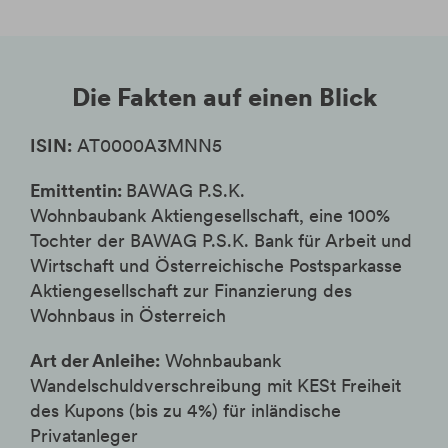
bei Verkauf vor Laufzeitende führen.
Anleger tragen das Bonitätsrisiko der
BAWAG P.S.K. Wohnbaubank AG, d.h.
Die Fakten auf einen Blick
das Risiko von Änderungen in der
Kreditwürdigkeit oder einer
ISIN:
AT0000A3MNN5
Zahlungsunfähigkeit.
Dieses Wertpapier ist von keinerlei
Emittentin:
BAWAG P.S.K.
Einlagensicherungssystem gedeckt.
Wohnbaubank Aktiengesellschaft, eine 100%
Tochter der BAWAG P.S.K. Bank für Arbeit und
Wirtschaft und Österreichische Postsparkasse
Aktiengesellschaft zur Finanzierung des
Wohnbaus in Österreich
Art der Anleihe:
Wohnbaubank
Wandelschuldverschreibung mit KESt Freiheit
des Kupons (bis zu 4%) für inländische
Privatanleger