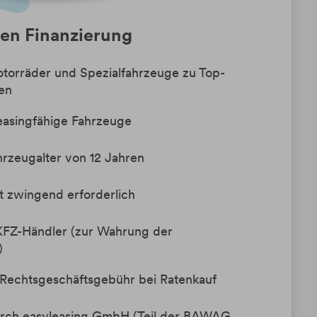
n Finanzierung
orräder und Spezialfahrzeuge zu Top-
ren
leasingfähige Fahrzeuge
hrzeugalter von 12 Jahren
ht zwingend erforderlich
FZ-Händler (zur Wahrung der
)
e Rechtsgeschäftsgebühr bei Ratenkauf
urch easyleasing GmbH (Teil der BAWAG