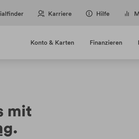
lialfinder
Karriere
Hilfe
M
Konto & Karten
Finanzieren
s mit
ng
.