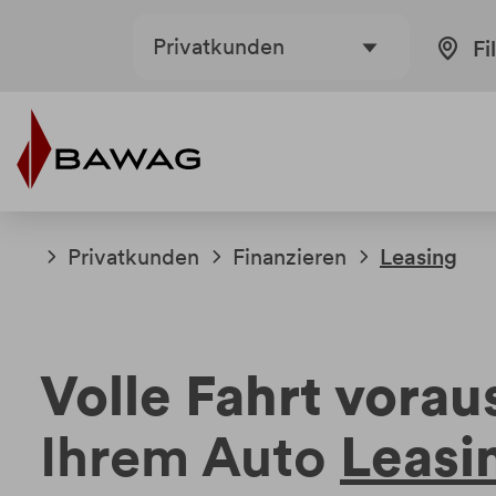
Weiter
Weiter
Privatkunden
Fi
zum
zur
Inhalt
Fußzeile
Privatkunden
Finanzieren
Leasing
Volle Fahrt vorau
Ihrem Auto
Leasi