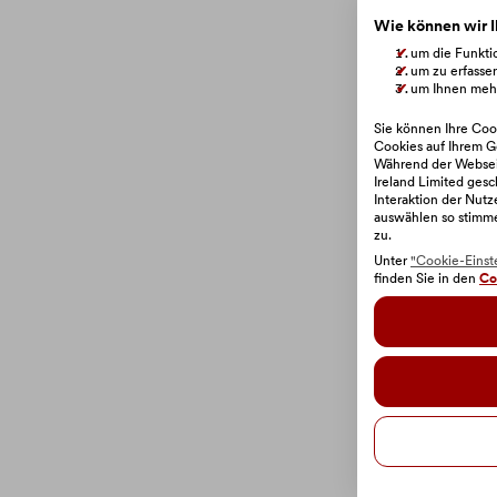
Wie können wir I
um die Funktio
um zu erfasse
um Ihnen mehr
Sie können Ihre Cook
Cookies auf Ihrem G
Während der Webseit
Ireland Limited gesc
Interaktion der Nut
auswählen so stimm
zu.
Unter
"Cookie-Einst
finden Sie in den
Co