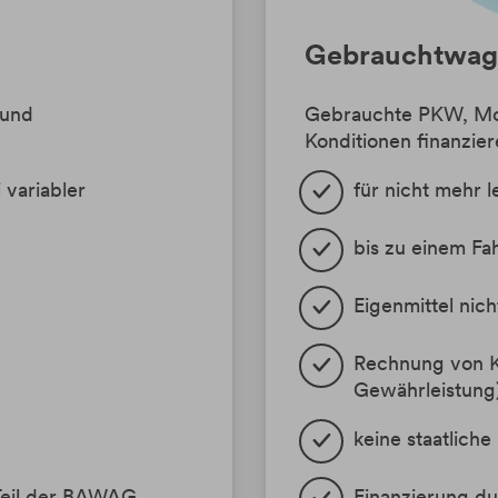
Gebrauchtwage
 und
Gebrauchte PKW, Mot
Konditionen finanzie
 variabler
für nicht mehr 
bis zu einem Fa
Eigenmittel nic
Rechnung von K
Gewährleistung
keine staatlich
Teil der BAWAG
Finanzierung d