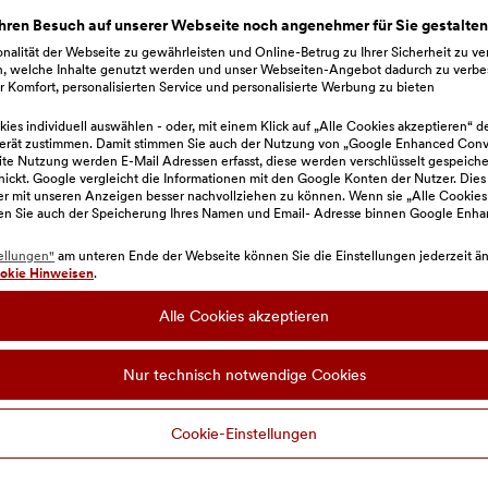
hren Besuch auf unserer Webseite noch angenehmer für Sie gestalte
Online Formul
nalität der Webseite zu gewährleisten und Online-Betrug zu Ihrer Sicherheit zu v
n, welche Inhalte genutzt werden und unser Webseiten-Angebot dadurch zu verbe
 Komfort, personalisierten Service und personalisierte Werbung zu bieten
Anfrage absc
ies individuell auswählen - oder, mit einem Klick auf „Alle Cookies akzeptieren“ d
erät zustimmen. Damit stimmen Sie auch der Nutzung von „Google Enhanced Conve
e Nutzung werden E-Mail Adressen erfasst, diese werden verschlüsselt gespeiche
hickt. Google vergleicht die Informationen mit den Google Konten der Nutzer. Dies
zer mit unseren Anzeigen besser nachvollziehen zu können. Wenn sie „Alle Cookies
Kontaktaufna
en Sie auch der Speicherung Ihres Namen und Email- Adresse binnen Google Enh
erhalten Sie 
ellungen"
am unteren Ende der Webseite können Sie die Einstellungen jederzeit änd
Rückruf.
okie Hinweisen
.
Alle Cookies akzeptieren
Angebot berechnen
Nur technisch notwendige Cookies
Cookie-Einstellungen