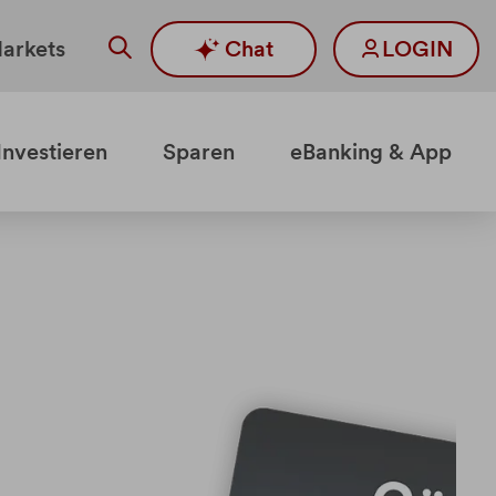
arkets
Chat
LOGIN
Investieren
Sparen
eBanking & App