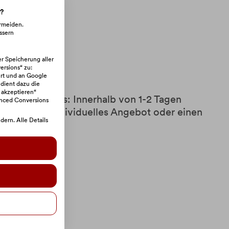
n?
ar ausfüllen
ermeiden.
ssern
hicken
er Speicherung aller
rsions“ zu:
rt und an Google
 dient dazu die
 akzeptieren“
hme durch uns: Innerhalb von 1-2 Tagen
anced Conversions
von uns ein individuelles Angebot oder einen
ern. Alle Details