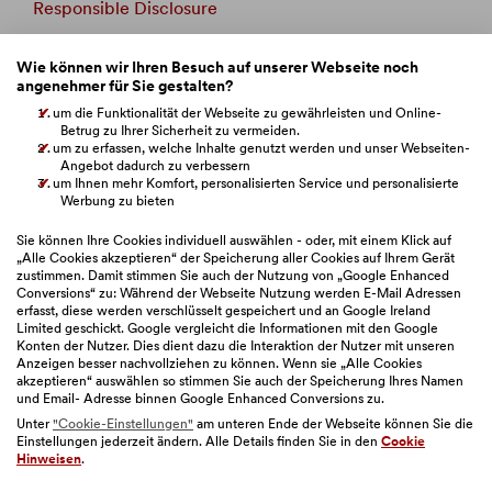
Responsible Disclosure
Whistleblowing
Wie können wir Ihren Besuch auf unserer Webseite noch
angenehmer für Sie gestalten?
Beschwerdemanagement
um die Funktionalität der Webseite zu gewährleisten und Online-
Betrug zu Ihrer Sicherheit zu vermeiden.
um zu erfassen, welche Inhalte genutzt werden und unser Webseiten-
Verbandsklage
Angebot dadurch zu verbessern
um Ihnen mehr Komfort, personalisierten Service und personalisierte
BAWAG Webseiten
Werbung zu bieten
Sie können Ihre Cookies individuell auswählen - oder, mit einem Klick auf
„Alle Cookies akzeptieren“ der Speicherung aller Cookies auf Ihrem Gerät
zustimmen. Damit stimmen Sie auch der Nutzung von „Google Enhanced
Bitte auswählen
Conversions“ zu: Während der Webseite Nutzung werden E-Mail Adressen
erfasst, diese werden verschlüsselt gespeichert und an Google Ireland
Limited geschickt. Google vergleicht die Informationen mit den Google
Konten der Nutzer. Dies dient dazu die Interaktion der Nutzer mit unseren
Anzeigen besser nachvollziehen zu können. Wenn sie „Alle Cookies
akzeptieren“ auswählen so stimmen Sie auch der Speicherung Ihres Namen
und Email- Adresse binnen Google Enhanced Conversions zu.
Unter
"Cookie-Einstellungen"
am unteren Ende der Webseite können Sie die
Einstellungen jederzeit ändern. Alle Details finden Sie in den
Cookie
Sitemap
|
Impressum
|
Geschäftsbedingungen
|
Hinweisen
.
Barrierefreiheit
|
Datenschutz
|
Nutzungsbedingungen