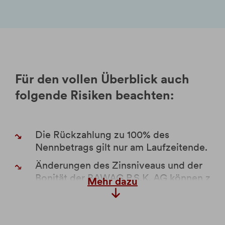
Für den vollen Überblick auch
folgende Risiken beachten:
Die Rückzahlung zu 100% des
Nennbetrags gilt nur am Laufzeitende.
Änderungen des Zinsniveaus und der
Bonität der BAWAG P.S.K. AG können zu
Mehr dazu
Kursschwankungen und Kapitalverlusten
bei Verkauf vor Laufzeitende führen.
Anleger tragen das Bonitätsrisiko der