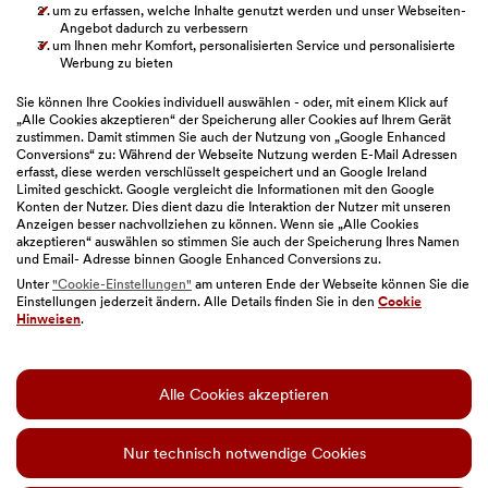
um zu erfassen, welche Inhalte genutzt werden und unser Webseiten-
Verbandsklage
Angebot dadurch zu verbessern
um Ihnen mehr Komfort, personalisierten Service und personalisierte
BAWAG Webseiten
Werbung zu bieten
Sie können Ihre Cookies individuell auswählen - oder, mit einem Klick auf
„Alle Cookies akzeptieren“ der Speicherung aller Cookies auf Ihrem Gerät
zustimmen. Damit stimmen Sie auch der Nutzung von „Google Enhanced
Bitte auswählen
Conversions“ zu: Während der Webseite Nutzung werden E-Mail Adressen
erfasst, diese werden verschlüsselt gespeichert und an Google Ireland
Limited geschickt. Google vergleicht die Informationen mit den Google
Konten der Nutzer. Dies dient dazu die Interaktion der Nutzer mit unseren
Anzeigen besser nachvollziehen zu können. Wenn sie „Alle Cookies
akzeptieren“ auswählen so stimmen Sie auch der Speicherung Ihres Namen
und Email- Adresse binnen Google Enhanced Conversions zu.
Unter
"Cookie-Einstellungen"
am unteren Ende der Webseite können Sie die
Einstellungen jederzeit ändern. Alle Details finden Sie in den
Cookie
Sitemap
|
Impressum
|
Geschäftsbedingungen
|
Hinweisen
.
Barrierefreiheit
|
Datenschutz
|
Nutzungsbedingungen
|
Cookie-Einstellungen
Alle Cookies akzeptieren
© BAWAG
Diese Website enthält KI-generierte Bilder.
Nur technisch notwendige Cookies