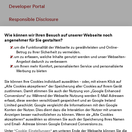
Developer Portal
Responsible Disclosure
Whistleblowing
Wie können wir Ihren Besuch auf unserer Webseite noch
angenehmer für Sie gestalten?
Beschwerdemanagement
um die Funktionalität der Webseite zu gewährleisten und Online-
Betrug zu Ihrer Sicherheit zu vermeiden.
um zu erfassen, welche Inhalte genutzt werden und unser Webseiten-
Verbandsklage
Angebot dadurch zu verbessern
um Ihnen mehr Komfort, personalisierten Service und personalisierte
BAWAG Webseiten
Werbung zu bieten
Sie können Ihre Cookies individuell auswählen - oder, mit einem Klick auf
„Alle Cookies akzeptieren“ der Speicherung aller Cookies auf Ihrem Gerät
zustimmen. Damit stimmen Sie auch der Nutzung von „Google Enhanced
Bitte auswählen
Conversions“ zu: Während der Webseite Nutzung werden E-Mail Adressen
erfasst, diese werden verschlüsselt gespeichert und an Google Ireland
Limited geschickt. Google vergleicht die Informationen mit den Google
Konten der Nutzer. Dies dient dazu die Interaktion der Nutzer mit unseren
Anzeigen besser nachvollziehen zu können. Wenn sie „Alle Cookies
akzeptieren“ auswählen so stimmen Sie auch der Speicherung Ihres Namen
und Email- Adresse binnen Google Enhanced Conversions zu.
Unter
"Cookie-Einstellungen"
am unteren Ende der Webseite können Sie die