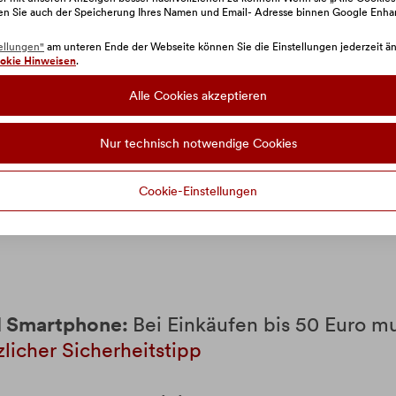
en Sie auch der Speicherung Ihres Namen und Email- Adresse binnen Google Enh
ellungen"
am unteren Ende der Webseite können Sie die Einstellungen jederzeit änd
okie Hinweisen
.
Alle Cookies akzeptieren
Nur technisch notwendige Cookies
eschäften:
Cookie-Einstellungen
 für kontaktloses Bezahlen bzw. Google Pa
id Smartphone:
Bei Einkäufen bis 50 Euro m
zlicher Sicherheitstipp