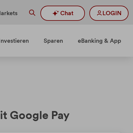
arkets
Chat
LOGIN
Investieren
Sparen
eBanking & App
mit Google Pay