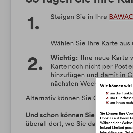
Steigen Sie in Ihre
BAWAG
Wählen Sie Ihre Karte aus 
Wichtig:
Ihre neue Karte w
Karte noch nicht per Post 
hinzufügen und damit in Ge
nächsten Wochen.
Wie können wir I
um die Funktio
Alternativ können Sie Google Pay 
um zu erfasse
um Ihnen mehr
Und schon können Sie einfach und 
Sie können Ihre Cook
Cookies auf Ihrem G
überall dort, wo Sie das Symbol f
Während der Webseit
Ireland Limited gesc
Interaktion der Nut