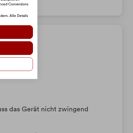
anced Conversions
ern. Alle Details
y
uss das Gerät nicht zwingend