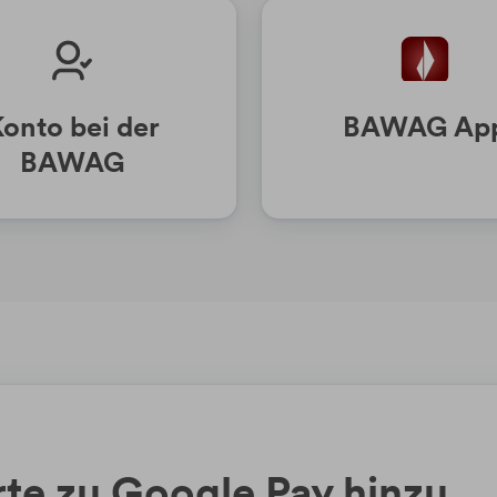
onto bei der
BAWAG Ap
BAWAG
rte zu Google Pay hinzu