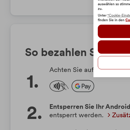
auswählen so stimm
zu.
Unter
"Cookie-Einst
finden Sie in den
Co
So bezahlen Sie in G
Achten Sie auf das Symbol
Entsperren Sie Ihr Andro
entsperrt werden.
Zusät