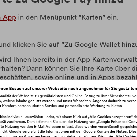
 App
in den Menüpunkt "Karten" ein.
und klicken Sie auf "Zu Google Wallet hinz
ird Ihnen bereits in der App Kartenverwalt
erhalten? Dann können Sie Ihre Karte über 
schäften, sowie online und in Apps bezahle
hren Besuch auf unserer Webseite noch angenehmer für Sie gestalte
nalität der Webseite zu gewährleisten und Online-Betrug zu Ihrer Sicherheit zu v
auch über die Google Pay Wallet App aktivi
n, welche Inhalte genutzt werden und unser Webseiten-Angebot dadurch zu verbe
 Komfort, personalisierten Service und personalisierte Werbung zu bieten
sicher mit Google Pay in Geschäften, sowi
ies individuell auswählen - oder, mit einem Klick auf „Alle Cookies akzeptieren“ d
erät zustimmen. Damit stimmen Sie auch der Nutzung von „Google Enhanced Conve
ür kontaktloses Bezahlen bzw. Google Pay s
e Nutzung werden E-Mail Adressen erfasst, diese werden verschlüsselt gespeiche
hickt. Google vergleicht die Informationen mit den Google Konten der Nutzer. Dies
zer mit unseren Anzeigen besser nachvollziehen zu können. Wenn sie „Alle Cookies