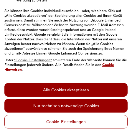
BAWAG Webseiten
Werbung zu bieten
Sie können Ihre Cookies individuell auswählen - oder, mit einem Klick auf
„Alle Cookies akzeptieren“ der Speicherung aller Cookies auf Ihrem Gerät
zustimmen. Damit stimmen Sie auch der Nutzung von „Google Enhanced
Bitte auswählen
Conversions“ zu: Während der Webseite Nutzung werden E-Mail Adressen
erfasst, diese werden verschlüsselt gespeichert und an Google Ireland
Limited geschickt. Google vergleicht die Informationen mit den Google
Konten der Nutzer. Dies dient dazu die Interaktion der Nutzer mit unseren
Anzeigen besser nachvollziehen zu können. Wenn sie „Alle Cookies
akzeptieren“ auswählen so stimmen Sie auch der Speicherung Ihres Namen
und Email- Adresse binnen Google Enhanced Conversions zu.
Unter
"Cookie-Einstellungen"
am unteren Ende der Webseite können Sie die
Einstellungen jederzeit ändern. Alle Details finden Sie in den
Cookie
Sitemap
|
Impressum
|
Geschäftsbedingungen
|
Hinweisen
.
Barrierefreiheit
|
Datenschutz
|
Nutzungsbedingungen
|
Cookie-Einstellungen
Alle Cookies akzeptieren
© BAWAG
Diese Website enthält KI-generierte Bilder.
Nur technisch notwendige Cookies
Cookie-Einstellungen