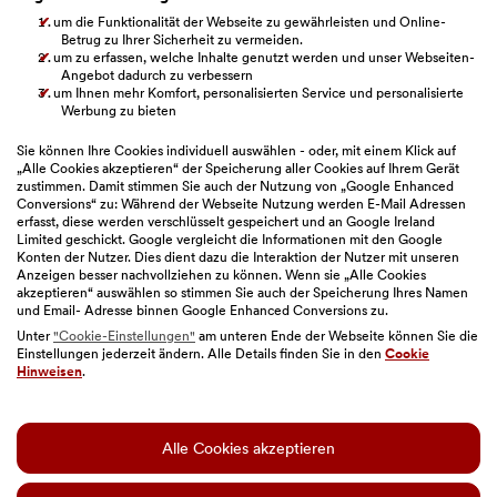
Beschwerdemanagement
um die Funktionalität der Webseite zu gewährleisten und Online-
Betrug zu Ihrer Sicherheit zu vermeiden.
um zu erfassen, welche Inhalte genutzt werden und unser Webseiten-
Verbandsklage
Angebot dadurch zu verbessern
um Ihnen mehr Komfort, personalisierten Service und personalisierte
BAWAG Webseiten
Werbung zu bieten
Sie können Ihre Cookies individuell auswählen - oder, mit einem Klick auf
„Alle Cookies akzeptieren“ der Speicherung aller Cookies auf Ihrem Gerät
zustimmen. Damit stimmen Sie auch der Nutzung von „Google Enhanced
Bitte auswählen
Conversions“ zu: Während der Webseite Nutzung werden E-Mail Adressen
erfasst, diese werden verschlüsselt gespeichert und an Google Ireland
Limited geschickt. Google vergleicht die Informationen mit den Google
Konten der Nutzer. Dies dient dazu die Interaktion der Nutzer mit unseren
Anzeigen besser nachvollziehen zu können. Wenn sie „Alle Cookies
akzeptieren“ auswählen so stimmen Sie auch der Speicherung Ihres Namen
und Email- Adresse binnen Google Enhanced Conversions zu.
Unter
"Cookie-Einstellungen"
am unteren Ende der Webseite können Sie die
Einstellungen jederzeit ändern. Alle Details finden Sie in den
Cookie
Sitemap
|
Impressum
|
Geschäftsbedingungen
|
Hinweisen
.
Barrierefreiheit
|
Datenschutz
|
Nutzungsbedingungen
|
Cookie-Einstellungen
Alle Cookies akzeptieren
© BAWAG