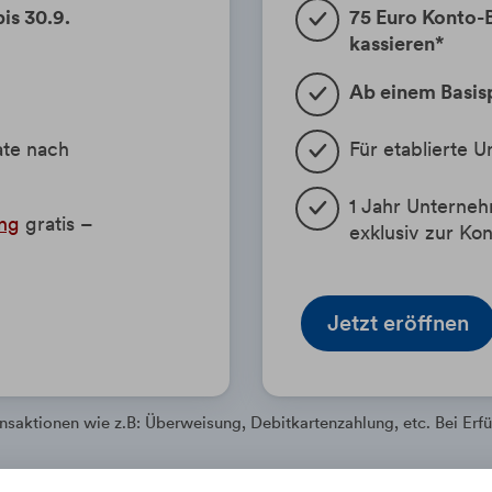
is 30.9.
75 Euro Konto-B
kassieren*
Ab einem Basis
ate nach
Für etablierte 
1 Jahr Unterne
ng
gratis –
exklusiv zur Ko
Jetzt eröffnen
aktionen wie z.B: Überweisung, Debitkartenzahlung, etc. Bei Erfü