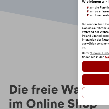
Wie können wir I
um die Funktio
um zu erfasse
um Ihnen mehr
Sie können Ihre Cook
Cookies auf Ihrem G
Während der Webseit
Ireland Limited gesc
Interaktion der Nut
auswählen so stimm
zu.
Unter
"Cookie-Einst
finden Sie in den
Co
Die freie Wahl de
im Online Shop