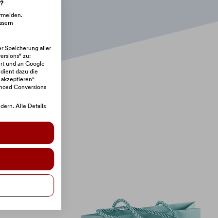
n?
ermeiden.
ssern
er Speicherung aller
rsions“ zu:
rt und an Google
 dient dazu die
 akzeptieren“
anced Conversions
ern. Alle Details