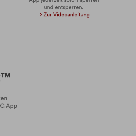
und entsperren.
Zur Videoanleitung
k™
ten
WAG App