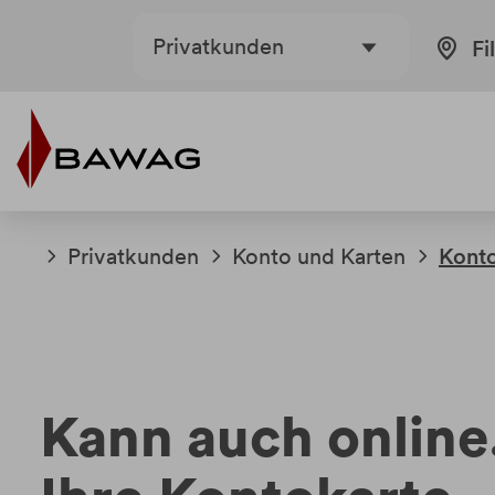
Weiter
Weiter
Privatkunden
Fi
zum
zur
Inhalt
Fußzeile
Privatkunden
Konto und Karten
Kont
Kann auch online