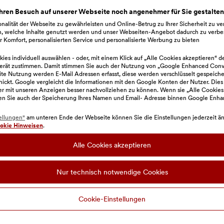
hren Besuch auf unserer Webseite noch angenehmer für Sie gestalte
nalität der Webseite zu gewährleisten und Online-Betrug zu Ihrer Sicherheit zu v
nternetzahlungen steht auf der Rückseite der Kart
n, welche Inhalte genutzt werden und unser Webseiten-Angebot dadurch zu verbe
 Komfort, personalisierten Service und personalisierte Werbung zu bieten
ies individuell auswählen - oder, mit einem Klick auf „Alle Cookies akzeptieren“ d
erät zustimmen. Damit stimmen Sie auch der Nutzung von „Google Enhanced Conve
en richtig
e Nutzung werden E-Mail Adressen erfasst, diese werden verschlüsselt gespeiche
hickt. Google vergleicht die Informationen mit den Google Konten der Nutzer. Dies
zer mit unseren Anzeigen besser nachvollziehen zu können. Wenn sie „Alle Cookies
en Sie auch der Speicherung Ihres Namen und Email- Adresse binnen Google Enh
e alte Kontokarte durch Zerschneiden der Karte un
nen Sie die zerschnittene Karte auch in einer un
ellungen"
am unteren Ende der Webseite können Sie die Einstellungen jederzeit änd
okie Hinweisen
.
Alle Cookies akzeptieren
Nur technisch notwendige Cookies
Cookie-Einstellungen