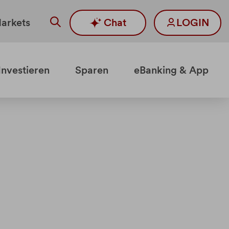
arkets
Chat
LOGIN
Investieren
Sparen
eBanking & App