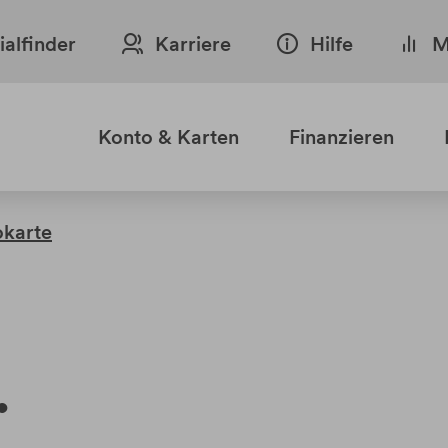
lialfinder
Karriere
Hilfe
M
Konto & Karten
Finanzieren
okarte
.