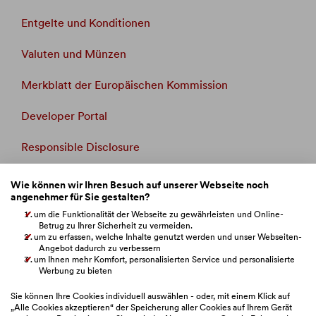
Entgelte und Konditionen
Valuten und Münzen
Merkblatt der Europäischen Kommission
Developer Portal
Responsible Disclosure
Whistleblowing
Wie können wir Ihren Besuch auf unserer Webseite noch
angenehmer für Sie gestalten?
Beschwerdemanagement
um die Funktionalität der Webseite zu gewährleisten und Online-
Betrug zu Ihrer Sicherheit zu vermeiden.
um zu erfassen, welche Inhalte genutzt werden und unser Webseiten-
Verbandsklage
Angebot dadurch zu verbessern
um Ihnen mehr Komfort, personalisierten Service und personalisierte
BAWAG Webseiten
Werbung zu bieten
Sie können Ihre Cookies individuell auswählen - oder, mit einem Klick auf
„Alle Cookies akzeptieren“ der Speicherung aller Cookies auf Ihrem Gerät