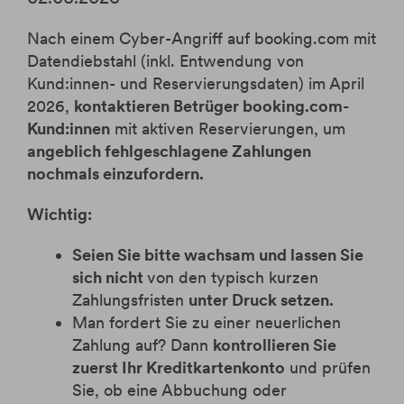
eBanking
Jugendsparen
Depotzusatz: Familiendepot
Themenfonds
Pensionsvorsorge
Services
Anträge/Bestätigungen/Änderungen
Kontowechselservice
Anleihe 3% 2026-2033
FAQ
BAWAG Banking App
Fondssparen
Fondssparen
Absicherung Kredit
eBanking Broker
Nach einem Cyber-Angriff auf booking.com mit
Tipps für Anfänger
Zeichnung nicht mehr möglich
Buchungsreklamation
Datendiebstahl (inkl. Entwendung von
Services
ETF Sparplan
ETF Sparplan
Informationsblatt zur 2. Aktionärsrechte-
Anleihe 2.80% 2025-2035
Anträge/Bestätigungen/Änderungen
Login
Kund:innen- und Reservierungsdaten) im April
Richtlinie
3D Secure
Bausparen
ETFs und ETCs
Zeichnung nicht mehr möglich
2026,
kontaktieren Betrüger booking.com-
Informationen zu Wertpapieren
Apple Pay
start:bausparkasse
Anleihe 3.10% 2024-2034
Kund:innen
mit aktiven Reservierungen, um
Filialfinder
Google Pay
Zeichnung nicht mehr möglich
angeblich fehlgeschlagene Zahlungen
Anleihe 3.70% 2023-2033
Buchungsreklamation
nochmals einzufordern.
Zeichnung nicht mehr möglich
Karriere
Videoanleitungen für die BAWAG App
Wichtig:
Anleihe 3,75% 2023-2026
Zeichnung nicht mehr möglich
Hilfe
Seien Sie bitte wachsam und lassen Sie
sich nicht
von den typisch kurzen
Markets
Zahlungsfristen
unter Druck setzen.
Man fordert Sie zu einer neuerlichen
Zahlung auf? Dann
kontrollieren Sie
zuerst Ihr Kreditkartenkonto
und prüfen
Sie, ob eine Abbuchung oder