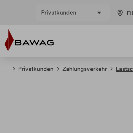
Weiter
Weiter
Privatkunden
Fi
zum
zur
Inhalt
Fußzeile
Privatkunden
Zahlungsverkehr
Lastsc