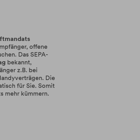
iftmandats
mpfänger, offene
chen. Das SEPA-
ag
bekannt,
nger z.B. bei
Handyverträgen. Die
isch für Sie. Somit
hts mehr kümmern.