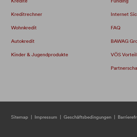
Kredite
Funding
Kreditrechner
Internet Si
Wohnkredit
FAQ
Autokredit
BAWAG Gr
Kinder & Jugendprodukte
VÖS Vorteil
Partnerscha
Sitemap
|
Impressum
|
Geschäftsbedingungen
|
Barrierefr