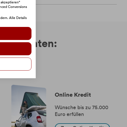
 akzeptieren“
anced Conversions
ern. Alle Details
ren könnten:
Online Kredit
Wünsche bis zu 75.000
Euro erfüllen