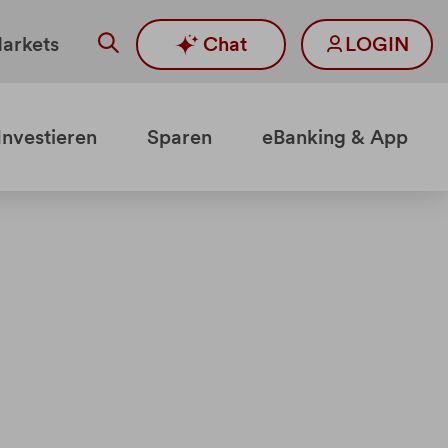
arkets
Chat
LOGIN
Investieren
Sparen
eBanking & App