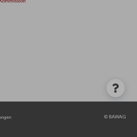
 Kommission
© BAWAG
lungen