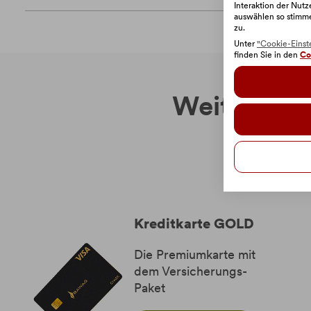
Interaktion der Nut
auswählen so stimm
zu.
Unter
"Cookie-Einst
finden Sie in den
Co
Weitere Pro
Kreditkarte GOLD
Die Premiumkarte mit
dem Versicherungs-
Paket