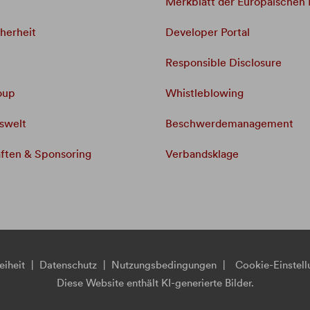
Merkblatt der Europäischen
cherheit
Developer Portal
Responsible Disclosure
oup
Whistleblowing
swelt
Beschwerdemanagement
ften & Sponsoring
Verbandsklage
eiheit
|
Datenschutz
|
Nutzungsbedingungen
|
Cookie-Einstel
Diese Website enthält KI-generierte Bilder.