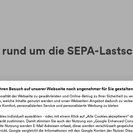
n rund um die SEPA-Lastsc
?
hren Besuch auf unserer Webseite noch angenehmer für Sie gestalte
nalität der Webseite zu gewährleisten und Online-Betrug zu Ihrer Sicherheit zu v
n, welche Inhalte genutzt werden und unser Webseiten-Angebot dadurch zu verbe
riftmandat?
 Komfort, personalisierten Service und personalisierte Werbung zu bieten
ies individuell auswählen - oder, mit einem Klick auf „Alle Cookies akzeptieren“ d
erät zustimmen. Damit stimmen Sie auch der Nutzung von „Google Enhanced Conve
 oder stornieren?
e Nutzung werden E-Mail Adressen erfasst, diese werden verschlüsselt gespeiche
hickt. Google vergleicht die Informationen mit den Google Konten der Nutzer. Dies