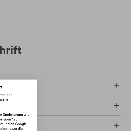
hrift
n?
ermeiden.
ssern
er Speicherung aller
rsions“ zu:
rt und an Google
 dient dazu die