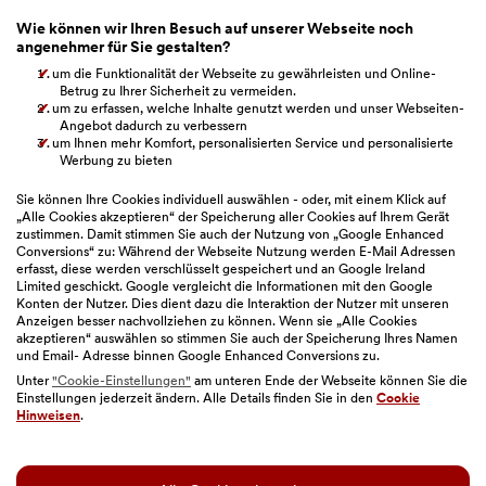
Whistleblowing
Wie können wir Ihren Besuch auf unserer Webseite noch
angenehmer für Sie gestalten?
Beschwerdemanagement
um die Funktionalität der Webseite zu gewährleisten und Online-
Betrug zu Ihrer Sicherheit zu vermeiden.
um zu erfassen, welche Inhalte genutzt werden und unser Webseiten-
Verbandsklage
Angebot dadurch zu verbessern
um Ihnen mehr Komfort, personalisierten Service und personalisierte
BAWAG Webseiten
Werbung zu bieten
Sie können Ihre Cookies individuell auswählen - oder, mit einem Klick auf
„Alle Cookies akzeptieren“ der Speicherung aller Cookies auf Ihrem Gerät
zustimmen. Damit stimmen Sie auch der Nutzung von „Google Enhanced
Bitte auswählen
Conversions“ zu: Während der Webseite Nutzung werden E-Mail Adressen
erfasst, diese werden verschlüsselt gespeichert und an Google Ireland
Limited geschickt. Google vergleicht die Informationen mit den Google
Konten der Nutzer. Dies dient dazu die Interaktion der Nutzer mit unseren
Anzeigen besser nachvollziehen zu können. Wenn sie „Alle Cookies
akzeptieren“ auswählen so stimmen Sie auch der Speicherung Ihres Namen
und Email- Adresse binnen Google Enhanced Conversions zu.
Unter
"Cookie-Einstellungen"
am unteren Ende der Webseite können Sie die
Einstellungen jederzeit ändern. Alle Details finden Sie in den
Cookie
Sitemap
|
Impressum
|
Geschäftsbedingungen
|
Hinweisen
.
Barrierefreiheit
|
Datenschutz
|
Nutzungsbedingungen
|
Cookie-Einstellungen