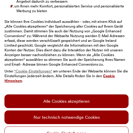
Angebot dadurch zu verbessern
um Ihnen mehr Komfort, personalisierten Service und personalisierte
BAWAG Webseiten
Werbung zu bieten
Sie können Ihre Cookies individuell auswählen - oder, mit einem Klick auf
„Alle Cookies akzeptieren“ der Speicherung aller Cookies auf Ihrem Gerät
zustimmen. Damit stimmen Sie auch der Nutzung von „Google Enhanced
Bitte auswählen
Conversions“ zu: Während der Webseite Nutzung werden E-Mail Adressen
erfasst, diese werden verschlüsselt gespeichert und an Google Ireland
Limited geschickt. Google vergleicht die Informationen mit den Google
Konten der Nutzer. Dies dient dazu die Interaktion der Nutzer mit unseren
Anzeigen besser nachvollziehen zu können. Wenn sie „Alle Cookies
akzeptieren“ auswählen so stimmen Sie auch der Speicherung Ihres Namen
und Email- Adresse binnen Google Enhanced Conversions zu.
Unter
"Cookie-Einstellungen"
am unteren Ende der Webseite können Sie die
Einstellungen jederzeit ändern. Alle Details finden Sie in den
Cookie
Sitemap
|
Impressum
|
Geschäftsbedingungen
|
Hinweisen
.
Barrierefreiheit
|
Datenschutz
|
Nutzungsbedingungen
|
Cookie-Einstellungen
Alle Cookies akzeptieren
© BAWAG
Diese Website enthält KI-generierte Bilder.
Nur technisch notwendige Cookies