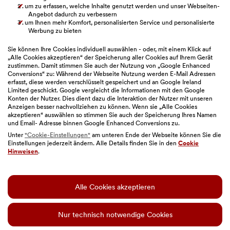
um zu erfassen, welche Inhalte genutzt werden und unser Webseiten-
Verbandsklage
Angebot dadurch zu verbessern
um Ihnen mehr Komfort, personalisierten Service und personalisierte
BAWAG Webseiten
Werbung zu bieten
Sie können Ihre Cookies individuell auswählen - oder, mit einem Klick auf
„Alle Cookies akzeptieren“ der Speicherung aller Cookies auf Ihrem Gerät
zustimmen. Damit stimmen Sie auch der Nutzung von „Google Enhanced
Bitte auswählen
Conversions“ zu: Während der Webseite Nutzung werden E-Mail Adressen
erfasst, diese werden verschlüsselt gespeichert und an Google Ireland
Limited geschickt. Google vergleicht die Informationen mit den Google
Konten der Nutzer. Dies dient dazu die Interaktion der Nutzer mit unseren
Anzeigen besser nachvollziehen zu können. Wenn sie „Alle Cookies
akzeptieren“ auswählen so stimmen Sie auch der Speicherung Ihres Namen
und Email- Adresse binnen Google Enhanced Conversions zu.
Unter
"Cookie-Einstellungen"
am unteren Ende der Webseite können Sie die
Einstellungen jederzeit ändern. Alle Details finden Sie in den
Cookie
Sitemap
|
Impressum
|
Geschäftsbedingungen
|
Hinweisen
.
Barrierefreiheit
|
Datenschutz
|
Nutzungsbedingungen
|
Cookie-Einstellungen
Alle Cookies akzeptieren
© BAWAG
Diese Website enthält KI-generierte Bilder.
Nur technisch notwendige Cookies