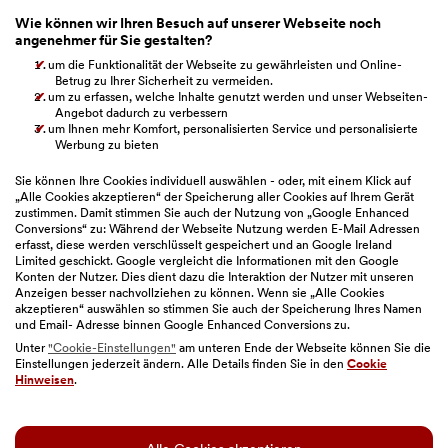
Whistleblowing
Wie können wir Ihren Besuch auf unserer Webseite noch
angenehmer für Sie gestalten?
Beschwerdemanagement
um die Funktionalität der Webseite zu gewährleisten und Online-
Betrug zu Ihrer Sicherheit zu vermeiden.
um zu erfassen, welche Inhalte genutzt werden und unser Webseiten-
Verbandsklage
Angebot dadurch zu verbessern
um Ihnen mehr Komfort, personalisierten Service und personalisierte
BAWAG Webseiten
Werbung zu bieten
Sie können Ihre Cookies individuell auswählen - oder, mit einem Klick auf
„Alle Cookies akzeptieren“ der Speicherung aller Cookies auf Ihrem Gerät
zustimmen. Damit stimmen Sie auch der Nutzung von „Google Enhanced
Bitte auswählen
Conversions“ zu: Während der Webseite Nutzung werden E-Mail Adressen
erfasst, diese werden verschlüsselt gespeichert und an Google Ireland
Limited geschickt. Google vergleicht die Informationen mit den Google
Konten der Nutzer. Dies dient dazu die Interaktion der Nutzer mit unseren
Anzeigen besser nachvollziehen zu können. Wenn sie „Alle Cookies
akzeptieren“ auswählen so stimmen Sie auch der Speicherung Ihres Namen
und Email- Adresse binnen Google Enhanced Conversions zu.
Unter
"Cookie-Einstellungen"
am unteren Ende der Webseite können Sie die
Einstellungen jederzeit ändern. Alle Details finden Sie in den
Cookie
Sitemap
|
Impressum
|
Geschäftsbedingungen
|
Hinweisen
.
Barrierefreiheit
|
Datenschutz
|
Nutzungsbedingungen
|
Cookie-Einstellungen