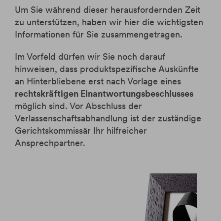
eBanking
Jugendsparen
Depotzusatz: Familiendepot
Themenfonds
Pensionsvorsorge
Services
Anträge/Bestätigungen/Änderungen
Um Sie während dieser herausfordernden Zeit
Kontowechselservice
Anleihe 3% 2026-2033
FAQ
BAWAG Banking App
Fondssparen
Fondssparen
Absicherung Kredit
eBanking Broker
zu unterstützen, haben wir hier die wichtigsten
Tipps für Anfänger
Zeichnung nicht mehr möglich
Buchungsreklamation
Services
Informationen für Sie zusammengetragen.
ETF Sparplan
ETF Sparplan
Informationsblatt zur 2. Aktionärsrechte-
Anleihe 2.80% 2025-2035
Anträge/Bestätigungen/Änderungen
Login
Richtlinie
3D Secure
Bausparen
ETFs und ETCs
Zeichnung nicht mehr möglich
Im Vorfeld dürfen wir Sie noch darauf
Informationen zu Wertpapieren
Apple Pay
start:bausparkasse
Anleihe 3.10% 2024-2034
hinweisen, dass produktspezifische Auskünfte
Filialfinder
Google Pay
Zeichnung nicht mehr möglich
an Hinterbliebene erst nach Vorlage eines
rechtskräftigen Einantwortungsbeschlusses
Anleihe 3.70% 2023-2033
Buchungsreklamation
Zeichnung nicht mehr möglich
Karriere
möglich sind. Vor Abschluss der
Videoanleitungen für die BAWAG App
Verlassenschaftsabhandlung ist der zuständige
Anleihe 3,75% 2023-2026
Gerichtskommissär Ihr hilfreicher
Zeichnung nicht mehr möglich
Hilfe
Ansprechpartner.
Markets