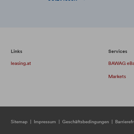
damit das StartUp auch wirlich zu
einem
Erfolg werden kann.
Links
Services
leasing.at
BAWAG eBa
Markets
Sitemap
|
Impressum
|
Geschäftsbedingungen
|
Barrierefr