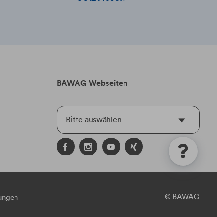
Richtungen eingeschlagen werden
und wie Sie als UnternehmerIn
profitieren können.
BAWAG Webseiten
Bitte auswählen
© BAWAG
lungen