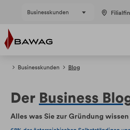
Weiter
Weiter
Businesskunden
Filialfi
zum
zur
Inhalt
Fußzeile
Businesskunden
Blog
Der
Business Blo
Alles was Sie zur Gründung wisse