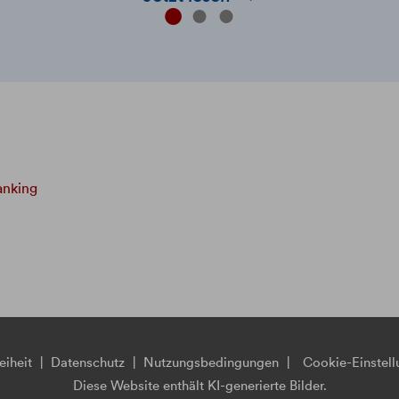
Liste. Und mit der Allianz
Vorsorgekasse AG ein starker Partner
gleich daneben.
nking
eiheit
|
Datenschutz
|
Nutzungsbedingungen
|
Cookie-Einstel
Diese Website enthält KI-generierte Bilder.