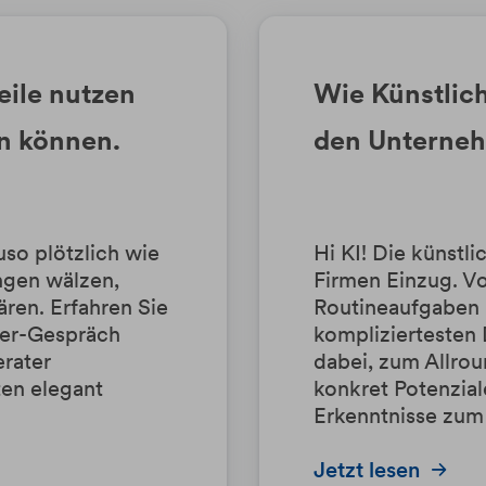
eile nutzen
Wie Künstlich
n können.
den Unterneh
so plötzlich wie
Hi KI! Die künstlic
ngen wälzen,
Firmen Einzug. Vo
ären. Erfahren Sie
Routineaufgaben 
ter-Gespräch
kompliziertesten 
rater
dabei, zum Allro
ten elegant
konkret Potenzial
Erkenntnisse zum 
Jetzt lesen