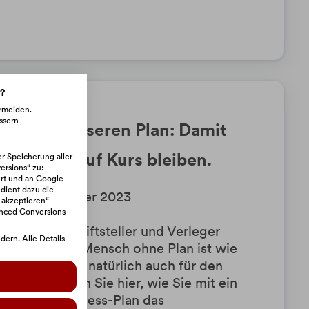
n?
ermeiden.
ssern
r einen besseren Plan: Damit
 Business auf Kurs bleiben.
er Speicherung aller
rsions“ zu:
rt und an Google
 dient dazu die
20. Dezember 2023
 akzeptieren“
anced Conversions
chweizer Schriftsteller und Verleger
ern. Alle Details
n Punkt: "Ein Mensch ohne Plan ist wie
euer". Das gilt natürlich auch für den
ich". Erfahren Sie hier, wie Sie mit ein
zu Ihrem Business-Plan das