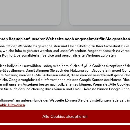
hren Besuch auf unserer Webseite noch angenehmer für Sie gestalte
nalität der Webseite zu gewährleisten und Online-Betrug zu Ihrer Sicherheit zu v
n, welche Inhalte genutzt werden und unser Webseiten-Angebot dadurch zu verbe
hren -
Gute Tipps fü
 Komfort, personalisierten Service und personalisierte Werbung zu bieten
rnehmen.
Sie mit Ihrem
ies individuell auswählen - oder, mit einem Klick auf „Alle Cookies akzeptieren“ d
erät zustimmen. Damit stimmen Sie auch der Nutzung von „Google Enhanced Conve
e Nutzung werden E-Mail Adressen erfasst, diese werden verschlüsselt gespeiche
hickt. Google vergleicht die Informationen mit den Google Konten der Nutzer. Dies
zer mit unseren Anzeigen besser nachvollziehen zu können. Wenn sie „Alle Cookies
en Sie auch der Speicherung Ihres Namen und Email- Adresse binnen Google Enh
sucht in den
Emil Oesch, der s
ellungen"
am unteren Ende der Webseite können Sie die Einstellungen jederzeit änd
ch einer
brachte es auf de
okie Hinweisen
.
in Sprungbrett
ein Schiff ohne St
Alle Cookies akzeptieren
forderungen, die
großen "Businesste
ier Tipps, wie Sie
paar guten Tipps 