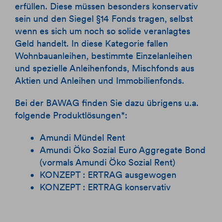
erfüllen. Diese müssen besonders konservativ
sein und den Siegel §14 Fonds tragen, selbst
wenn es sich um noch so solide veranlagtes
Geld handelt. In diese Kategorie fallen
Wohnbauanleihen, bestimmte Einzelanleihen
und spezielle Anleihenfonds, Mischfonds aus
Aktien und Anleihen und Immobilienfonds.
Bei der BAWAG finden Sie dazu übrigens u.a.
folgende Produktlösungen*:
Amundi Mündel Rent
Amundi Öko Sozial Euro Aggregate Bond
(vormals Amundi Öko Sozial Rent)
KONZEPT : ERTRAG ausgewogen
KONZEPT : ERTRAG konservativ