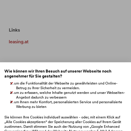
Links
leasing.at
Services
Wie können wir Ihren Besuch auf unserer Webseite noch
angenehmer für Sie gestalten?
BAWAG eBanking
um die Funktionalität der Webseite zu gewährleisten und Online-
Betrug zu Ihrer Sicherheit zu vermeiden.
um zu erfassen, welche Inhalte genutzt werden und unser Webseiten-
Markets
Angebot dadurch zu verbessern
um Ihnen mehr Komfort, personalisierten Service und personalisierte
BAWAG Webseiten
Werbung zu bieten
Sie können Ihre Cookies individuell auswählen - oder, mit einem Klick auf
„Alle Cookies akzeptieren“ der Speicherung aller Cookies auf Ihrem Gerät
zustimmen. Damit stimmen Sie auch der Nutzung von „Google Enhanced
Bitte auswählen