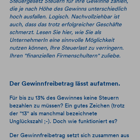
Steuergesetz Steuern für ihre Gewinne zahlen,
Banking
Gewinnfreibetrag
die je nach Höhe des Gewinns unterschiedlich
Zahlungsverkehr
hoch ausfallen. Logisch. Nachvollziehbar ist
KMU-Wertpapier
Cash-In Service
Online Shop
auch, dass das trotz erfolgreicher Geschäfte
Services
Anlegerinformation
schmerzt. Lesen Sie hier, wie Sie als
Business Banking EBICS /
Entgelte und Konditionen
Mitarbeitervorsorgekasse
Business Banking EBICS Web
UnternehmerIn eine sinnvolle Möglichkeit
Business Blog
SEPA
nutzen können, Ihre Steuerlast zu verringern.
e-Identifikation
Ihren "finanziellen Firmenschultern" zuliebe.
eps-Überweisung
Filialfinder
Blog
Der Gewinnfreibetrag lässt aufatmen.
Für bis zu 13% des Gewinnes keine Steuern
FAQ
bezahlen zu müssen? Ein gutes Zeichen (trotz
der "13" als manchmal bezeichnete
Unglückszahl ;-). Doch wie funktioniert es?
BAWAG Group IR
Der Gewinnfreibetrag setzt sich zusammen aus