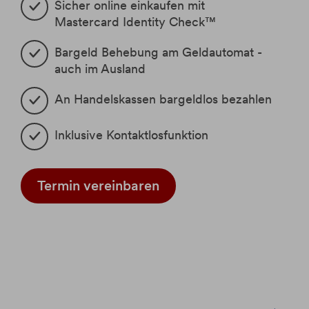
Sicher online einkaufen mit
Banking
Gewinnfreibetrag
Mastercard Identity Check™
Zahlungsverkehr
KMU-Wertpapier
Cash-In Service
Bargeld Behebung am Geldautomat -
Online Shop
Services
Anlegerinformation
auch im Ausland
Business Banking EBICS /
Entgelte und Konditionen
Mitarbeitervorsorgekasse
Business Banking EBICS Web
Business Blog
SEPA
An Handelskassen bargeldlos bezahlen
e-Identifikation
eps-Überweisung
Filialfinder
Inklusive Kontaktlosfunktion
Blog
Termin vereinbaren
FAQ
BAWAG Group IR