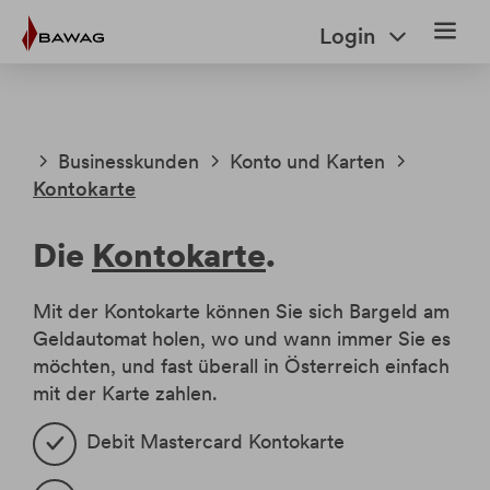
Weiter
Weiter
Login
zum
zur
Inhalt
Fußzeile
Businesskunden
Konto und Karten
Kontokarte
Businesskunden
Die
Kontokarte
.
Mit der Kontokarte können Sie sich Bargeld am
Konto und Karten
Geldautomat holen, wo und wann immer Sie es
Konto
möchten, und fast überall in Österreich einfach
Finanzieren
Karten
mit der Karte zahlen.
Debit Mastercard Kontokarte
Veranlagung
SparBox Flex Business