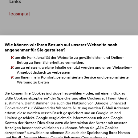
Links
leasing.at
Services
Wie können wir Ihren Besuch auf unserer Webseite noch
angenehmer für Sie gestalten?
BAWAG eBanking
um die Funktionalität der Webseite zu gewährleisten und Online-
Betrug zu Ihrer Sicherheit zu vermeiden.
um zu erfassen, welche Inhalte genutzt werden und unser Webseiten-
Markets
Angebot dadurch zu verbessern
um Ihnen mehr Komfort, personalisierten Service und personalisierte
BAWAG Webseiten
Werbung zu bieten
Sie können Ihre Cookies individuell auswählen - oder, mit einem Klick auf
„Alle Cookies akzeptieren“ der Speicherung aller Cookies auf Ihrem Gerät
zustimmen. Damit stimmen Sie auch der Nutzung von „Google Enhanced
Bitte auswählen
Conversions“ zu: Während der Webseite Nutzung werden E-Mail Adressen
erfasst, diese werden verschlüsselt gespeichert und an Google Ireland
Limited geschickt. Google vergleicht die Informationen mit den Google
Konten der Nutzer. Dies dient dazu die Interaktion der Nutzer mit unseren
Anzeigen besser nachvollziehen zu können. Wenn sie „Alle Cookies
akzeptieren“ auswählen so stimmen Sie auch der Speicherung Ihres Namen
und Email- Adresse binnen Google Enhanced Conversions zu.