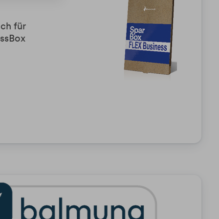
ch für
essBox