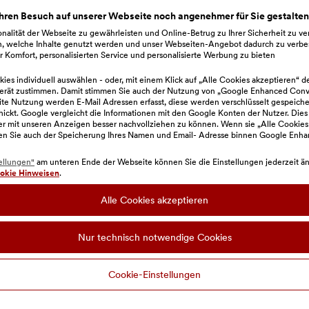
onto-Bonus
hren Besuch auf unserer Webseite noch angenehmer für Sie gestalte
nalität der Webseite zu gewährleisten und Online-Betrug zu Ihrer Sicherheit zu v
n, welche Inhalte genutzt werden und unser Webseiten-Angebot dadurch zu verbe
 Komfort, personalisierten Service und personalisierte Werbung zu bieten
weisung, Debitkartenzahlung, etc.
ies individuell auswählen - oder, mit einem Klick auf „Alle Cookies akzeptieren“ d
erät zustimmen. Damit stimmen Sie auch der Nutzung von „Google Enhanced Conve
r Konto-Bonus 90 Tage nach Kontoeröffnung auf d
e Nutzung werden E-Mail Adressen erfasst, diese werden verschlüsselt gespeiche
hickt. Google vergleicht die Informationen mit den Google Konten der Nutzer. Dies
zer mit unseren Anzeigen besser nachvollziehen zu können. Wenn sie „Alle Cookies
en Sie auch der Speicherung Ihres Namen und Email- Adresse binnen Google Enh
ellungen"
am unteren Ende der Webseite können Sie die Einstellungen jederzeit änd
okie Hinweisen
.
Alle Cookies akzeptieren
Nur technisch notwendige Cookies
Cookie-Einstellungen
 Flex Business