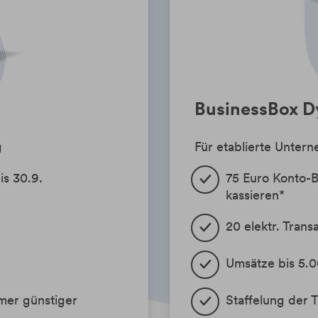
BusinessBox 
g
Für etablierte Unte
is 30.9.
75 Euro Konto-B
kassieren*
20 elektr. Trans
Umsätze bis 5.0
mer günstiger
Staffelung der 