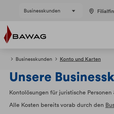
Weiter
Weiter
Businesskunden
Filialfi
zum
zur
Inhalt
Fußzeile
Businesskunden
Konto und Karten
Unsere
Business
Kontolösungen für juristische Personen
Alle Kosten bereits vorab durch den
Bu